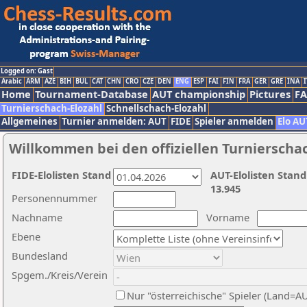
Logged on: Gast
Arabic
ARM
AZE
BIH
BUL
CAT
CHN
CRO
CZE
DEN
ENG
ESP
FAI
FIN
FRA
GER
GRE
INA
I
Home
Tournament-Database
AUT championship
Pictures
F
Turnierschach-Elozahl
Schnellschach-Elozahl
Allgemeines
Turnier anmelden: AUT
FIDE
Spieler anmelden
Elo AU
Willkommen bei den offiziellen Turnierscha
FIDE-Elolisten Stand
AUT-Elolisten Stand
13.945
Personennummer
Nachname
Vorname
Ebene
Bundesland
Spgem./Kreis/Verein
Nur "österreichische" Spieler (Land=A