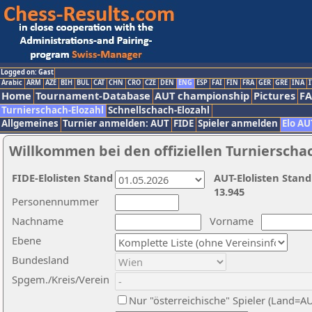
Logged on: Gast
Arabic
ARM
AZE
BIH
BUL
CAT
CHN
CRO
CZE
DEN
ENG
ESP
FAI
FIN
FRA
GER
GRE
INA
I
Home
Tournament-Database
AUT championship
Pictures
F
Turnierschach-Elozahl
Schnellschach-Elozahl
Allgemeines
Turnier anmelden: AUT
FIDE
Spieler anmelden
Elo AU
Willkommen bei den offiziellen Turnierscha
FIDE-Elolisten Stand
AUT-Elolisten Stand
13.945
Personennummer
Nachname
Vorname
Ebene
Bundesland
Spgem./Kreis/Verein
Nur "österreichische" Spieler (Land=A