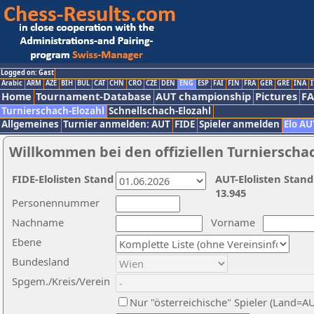
Logged on: Gast
Arabic
ARM
AZE
BIH
BUL
CAT
CHN
CRO
CZE
DEN
ENG
ESP
FAI
FIN
FRA
GER
GRE
INA
I
Home
Tournament-Database
AUT championship
Pictures
F
Turnierschach-Elozahl
Schnellschach-Elozahl
Allgemeines
Turnier anmelden: AUT
FIDE
Spieler anmelden
Elo AU
Willkommen bei den offiziellen Turnierscha
FIDE-Elolisten Stand
AUT-Elolisten Stand
13.945
Personennummer
Nachname
Vorname
Ebene
Bundesland
Spgem./Kreis/Verein
Nur "österreichische" Spieler (Land=A