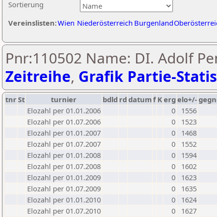
Sortierung
Vereinslisten:
Wien
Niederösterreich
Burgenland
Oberösterrei
Pnr:110502 Name: DI. Adolf Pe
Zeitreihe
,
Grafik Partie-Statis
tnr
St
turnier
bdld
rd
datum
f
K
erg
elo+/-
gegn
Elozahl per 01.01.2006
0
1556
Elozahl per 01.07.2006
0
1523
Elozahl per 01.01.2007
0
1468
Elozahl per 01.07.2007
0
1552
Elozahl per 01.01.2008
0
1594
Elozahl per 01.07.2008
0
1602
Elozahl per 01.01.2009
0
1623
Elozahl per 01.07.2009
0
1635
Elozahl per 01.01.2010
0
1624
Elozahl per 01.07.2010
0
1627