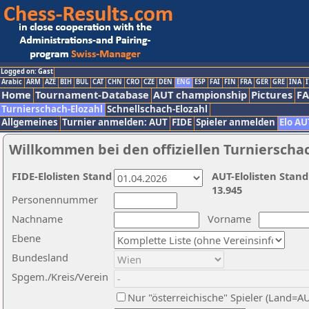
Logged on: Gast
Arabic
ARM
AZE
BIH
BUL
CAT
CHN
CRO
CZE
DEN
ENG
ESP
FAI
FIN
FRA
GER
GRE
INA
I
Home
Tournament-Database
AUT championship
Pictures
F
Turnierschach-Elozahl
Schnellschach-Elozahl
Allgemeines
Turnier anmelden: AUT
FIDE
Spieler anmelden
Elo AU
Willkommen bei den offiziellen Turnierscha
FIDE-Elolisten Stand
AUT-Elolisten Stand
13.945
Personennummer
Nachname
Vorname
Ebene
Bundesland
Spgem./Kreis/Verein
Nur "österreichische" Spieler (Land=A