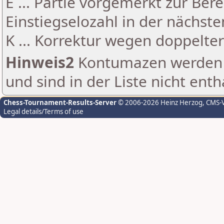
E ... Partie vorgemerkt zur Be
Einstiegselozahl in der nächst
K ... Korrektur wegen doppelt
Hinweis2
Kontumazen werden g
und sind in der Liste nicht enth
Chess-Tournament-Results-Server
© 2006-2026 Heinz Herzog
, CMS-
Legal details/Terms of use