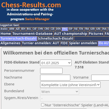
Logged on: Gast
Arabic
ARM
AZE
BIH
BUL
CAT
CHN
CRO
CZE
DEN
ENG
ESP
FAI
FIN
FRA
GER
GRE
INA
I
Home
Tournament-Database
AUT championship
Pictures
F
Turnierschach-Elozahl
Schnellschach-Elozahl
Allgemeines
Turnier anmelden: AUT
FIDE
Spieler anmelden
Elo AU
Willkommen bei den offiziellen Turnierscha
FIDE-Elolisten Stand
AUT-Elolisten Stand
7.518
Personennummer
Nachname
Vorname
Ebene
Bundesland
Spgem./Kreis/Verein
Nur "österreichische" Spieler (Land=A