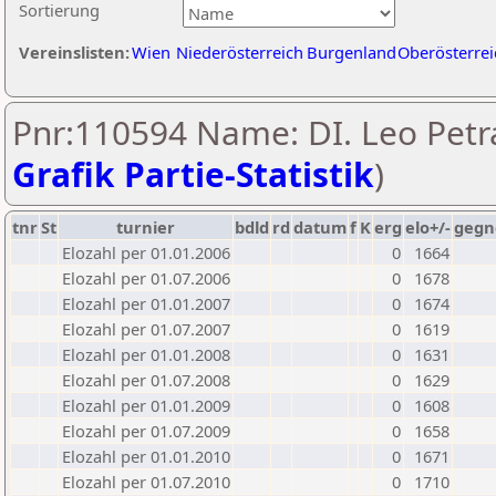
Sortierung
Vereinslisten:
Wien
Niederösterreich
Burgenland
Oberösterrei
Pnr:110594 Name: DI. Leo Petr
Grafik Partie-Statistik
)
tnr
St
turnier
bdld
rd
datum
f
K
erg
elo+/-
gegn
Elozahl per 01.01.2006
0
1664
Elozahl per 01.07.2006
0
1678
Elozahl per 01.01.2007
0
1674
Elozahl per 01.07.2007
0
1619
Elozahl per 01.01.2008
0
1631
Elozahl per 01.07.2008
0
1629
Elozahl per 01.01.2009
0
1608
Elozahl per 01.07.2009
0
1658
Elozahl per 01.01.2010
0
1671
Elozahl per 01.07.2010
0
1710