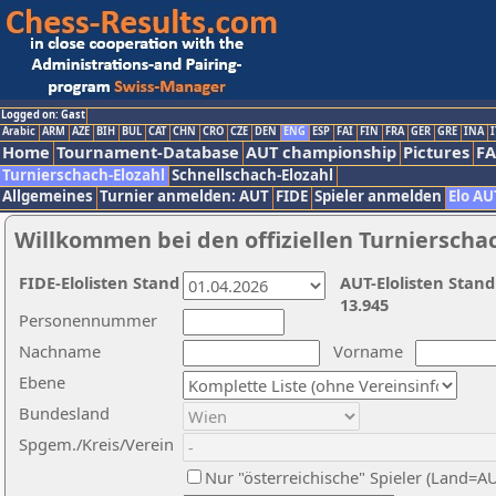
Logged on: Gast
Arabic
ARM
AZE
BIH
BUL
CAT
CHN
CRO
CZE
DEN
ENG
ESP
FAI
FIN
FRA
GER
GRE
INA
I
Home
Tournament-Database
AUT championship
Pictures
F
Turnierschach-Elozahl
Schnellschach-Elozahl
Allgemeines
Turnier anmelden: AUT
FIDE
Spieler anmelden
Elo AU
Willkommen bei den offiziellen Turnierscha
FIDE-Elolisten Stand
AUT-Elolisten Stand
13.945
Personennummer
Nachname
Vorname
Ebene
Bundesland
Spgem./Kreis/Verein
Nur "österreichische" Spieler (Land=A