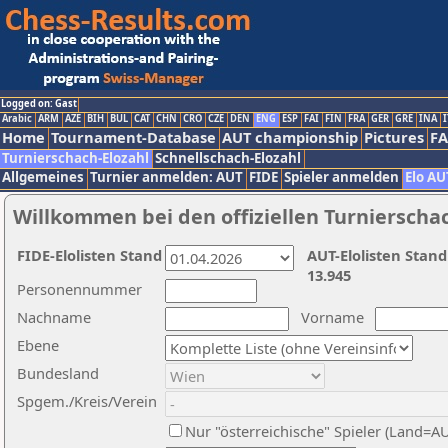
Logged on: Gast
Arabic
ARM
AZE
BIH
BUL
CAT
CHN
CRO
CZE
DEN
ENG
ESP
FAI
FIN
FRA
GER
GRE
INA
I
Home
Tournament-Database
AUT championship
Pictures
F
Turnierschach-Elozahl
Schnellschach-Elozahl
Allgemeines
Turnier anmelden: AUT
FIDE
Spieler anmelden
Elo AU
Willkommen bei den offiziellen Turnierscha
FIDE-Elolisten Stand
AUT-Elolisten Stand
13.945
Personennummer
Nachname
Vorname
Ebene
Bundesland
Spgem./Kreis/Verein
Nur "österreichische" Spieler (Land=A