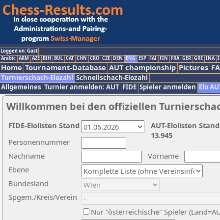
Logged on: Gast
Arabic
ARM
AZE
BIH
BUL
CAT
CHN
CRO
CZE
DEN
ENG
ESP
FAI
FIN
FRA
GER
GRE
INA
I
Home
Tournament-Database
AUT championship
Pictures
F
Turnierschach-Elozahl
Schnellschach-Elozahl
Allgemeines
Turnier anmelden: AUT
FIDE
Spieler anmelden
Elo AU
Willkommen bei den offiziellen Turnierscha
FIDE-Elolisten Stand
AUT-Elolisten Stand
13.945
Personennummer
Nachname
Vorname
Ebene
Bundesland
Spgem./Kreis/Verein
Nur "österreichische" Spieler (Land=A