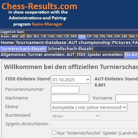
Logged on: Gast
Arabic
ARM
AZE
BIH
BUL
CAT
CHN
CRO
CZE
DEN
ENG
ESP
FAI
FIN
FRA
GER
GRE
INA
I
Home
Tournament-Database
AUT championship
Pictures
F
Turnierschach-Elozahl
Schnellschach-Elozahl
Allgemeines
Turnier anmelden: AUT
FIDE
Spieler anmelden
Elo AU
Willkommen bei den offiziellen Turnierscha
FIDE-Elolisten Stand
AUT-Elolisten Stand
8.601
Personennummer
Nachname
Vorname
Ebene
Bundesland
Spgem./Kreis/Verein
Nur "österreichische" Spieler (Land=A