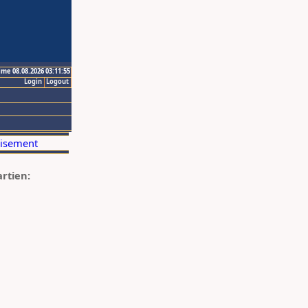
ime 08.08.2026 03:11:55
Login
Logout
artien: