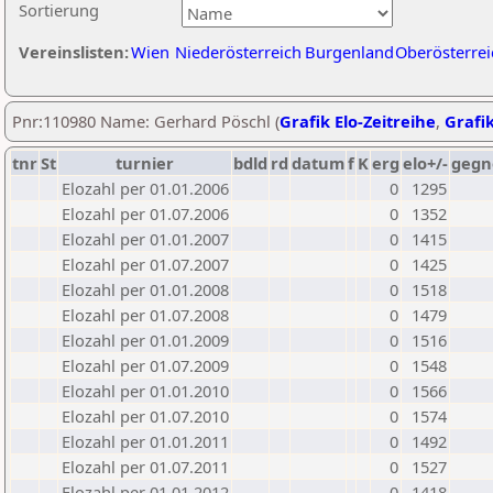
Sortierung
Vereinslisten:
Wien
Niederösterreich
Burgenland
Oberösterrei
Pnr:110980 Name: Gerhard Pöschl (
Grafik Elo-Zeitreihe
,
Grafik
tnr
St
turnier
bdld
rd
datum
f
K
erg
elo+/-
gegn
Elozahl per 01.01.2006
0
1295
Elozahl per 01.07.2006
0
1352
Elozahl per 01.01.2007
0
1415
Elozahl per 01.07.2007
0
1425
Elozahl per 01.01.2008
0
1518
Elozahl per 01.07.2008
0
1479
Elozahl per 01.01.2009
0
1516
Elozahl per 01.07.2009
0
1548
Elozahl per 01.01.2010
0
1566
Elozahl per 01.07.2010
0
1574
Elozahl per 01.01.2011
0
1492
Elozahl per 01.07.2011
0
1527
Elozahl per 01.01.2012
0
1418