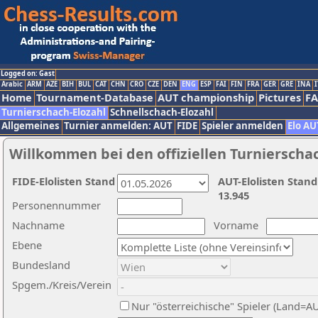
Logged on: Gast
Arabic
ARM
AZE
BIH
BUL
CAT
CHN
CRO
CZE
DEN
ENG
ESP
FAI
FIN
FRA
GER
GRE
INA
I
Home
Tournament-Database
AUT championship
Pictures
F
Turnierschach-Elozahl
Schnellschach-Elozahl
Allgemeines
Turnier anmelden: AUT
FIDE
Spieler anmelden
Elo AU
Willkommen bei den offiziellen Turnierscha
FIDE-Elolisten Stand
AUT-Elolisten Stand
13.945
Personennummer
Nachname
Vorname
Ebene
Bundesland
Spgem./Kreis/Verein
Nur "österreichische" Spieler (Land=A