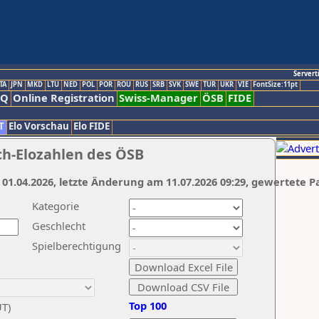
Servert
TA
JPN
MKD
LTU
NED
POL
POR
ROU
RUS
SRB
SVK
SWE
TUR
UKR
VIE
FontSize:11pt
AQ
Online Registration
Swiss-Manager
ÖSB
FIDE
T
Elo Vorschau
Elo FIDE
ch-Elozahlen des ÖSB
 01.04.2026, letzte Änderung am 11.07.2026 09:29, gewertete P
Kategorie
Geschlecht
Spielberechtigung
Top 100
UT)