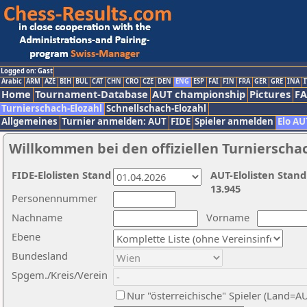
Logged on: Gast
Arabic
ARM
AZE
BIH
BUL
CAT
CHN
CRO
CZE
DEN
ENG
ESP
FAI
FIN
FRA
GER
GRE
INA
I
Home
Tournament-Database
AUT championship
Pictures
F
Turnierschach-Elozahl
Schnellschach-Elozahl
Allgemeines
Turnier anmelden: AUT
FIDE
Spieler anmelden
Elo AU
Willkommen bei den offiziellen Turnierscha
FIDE-Elolisten Stand
AUT-Elolisten Stand
13.945
Personennummer
Nachname
Vorname
Ebene
Bundesland
Spgem./Kreis/Verein
Nur "österreichische" Spieler (Land=A