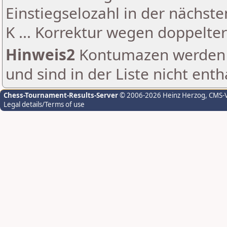
Einstiegselozahl in der nächst
K ... Korrektur wegen doppelt
Hinweis2
Kontumazen werden g
und sind in der Liste nicht enth
Chess-Tournament-Results-Server
© 2006-2026 Heinz Herzog
, CMS-
Legal details/Terms of use