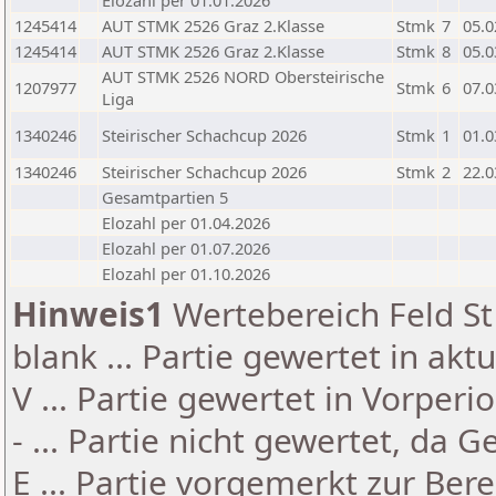
Elozahl per 01.01.2026
1245414
AUT STMK 2526 Graz 2.Klasse
Stmk
7
05.0
1245414
AUT STMK 2526 Graz 2.Klasse
Stmk
8
05.0
AUT STMK 2526 NORD Obersteirische
1207977
Stmk
6
07.0
Liga
1340246
Steirischer Schachcup 2026
Stmk
1
01.0
1340246
Steirischer Schachcup 2026
Stmk
2
22.0
Gesamtpartien 5
Elozahl per 01.04.2026
Elozahl per 01.07.2026
Elozahl per 01.10.2026
Hinweis1
Wertebereich Feld St 
blank ... Partie gewertet in akt
V ... Partie gewertet in Vorperi
- ... Partie nicht gewertet, da 
E ... Partie vorgemerkt zur Be