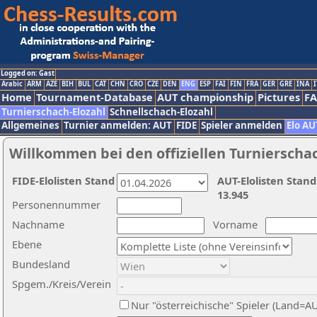
Logged on: Gast
Arabic
ARM
AZE
BIH
BUL
CAT
CHN
CRO
CZE
DEN
ENG
ESP
FAI
FIN
FRA
GER
GRE
INA
I
Home
Tournament-Database
AUT championship
Pictures
F
Turnierschach-Elozahl
Schnellschach-Elozahl
Allgemeines
Turnier anmelden: AUT
FIDE
Spieler anmelden
Elo AU
Willkommen bei den offiziellen Turnierscha
FIDE-Elolisten Stand
AUT-Elolisten Stand
13.945
Personennummer
Nachname
Vorname
Ebene
Bundesland
Spgem./Kreis/Verein
Nur "österreichische" Spieler (Land=A