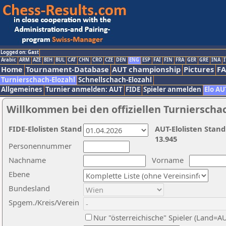
Logged on: Gast
Arabic
ARM
AZE
BIH
BUL
CAT
CHN
CRO
CZE
DEN
ENG
ESP
FAI
FIN
FRA
GER
GRE
INA
I
Home
Tournament-Database
AUT championship
Pictures
F
Turnierschach-Elozahl
Schnellschach-Elozahl
Allgemeines
Turnier anmelden: AUT
FIDE
Spieler anmelden
Elo AU
Willkommen bei den offiziellen Turnierscha
FIDE-Elolisten Stand
AUT-Elolisten Stand
13.945
Personennummer
Nachname
Vorname
Ebene
Bundesland
Spgem./Kreis/Verein
Nur "österreichische" Spieler (Land=A