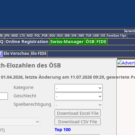
Servert
TA
JPN
MKD
LTU
NED
POL
POR
ROU
RUS
SRB
SVK
SWE
TUR
UKR
VIE
FontSize:11pt
AQ
Online Registration
Swiss-Manager
ÖSB
FIDE
T
Elo Vorschau
Elo FIDE
ch-Elozahlen des ÖSB
 01.04.2026, letzte Änderung am 11.07.2026 09:29, gewertete P
Kategorie
Geschlecht
Spielberechtigung
Top 100
UT)