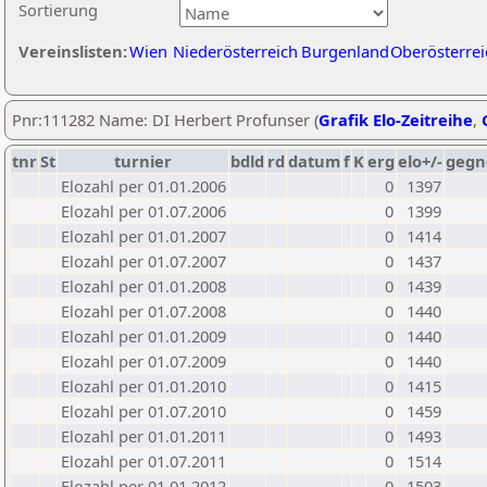
Sortierung
Vereinslisten:
Wien
Niederösterreich
Burgenland
Oberösterrei
Pnr:111282 Name: DI Herbert Profunser (
Grafik Elo-Zeitreihe
,
tnr
St
turnier
bdld
rd
datum
f
K
erg
elo+/-
gegn
Elozahl per 01.01.2006
0
1397
Elozahl per 01.07.2006
0
1399
Elozahl per 01.01.2007
0
1414
Elozahl per 01.07.2007
0
1437
Elozahl per 01.01.2008
0
1439
Elozahl per 01.07.2008
0
1440
Elozahl per 01.01.2009
0
1440
Elozahl per 01.07.2009
0
1440
Elozahl per 01.01.2010
0
1415
Elozahl per 01.07.2010
0
1459
Elozahl per 01.01.2011
0
1493
Elozahl per 01.07.2011
0
1514
Elozahl per 01.01.2012
0
1503