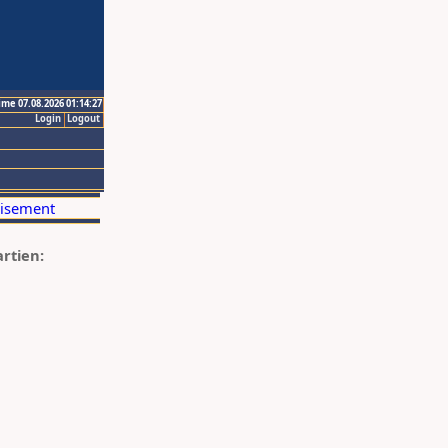
ime 07.08.2026 01:14:27
Login
Logout
artien: