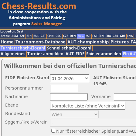
Logged on: Gast
Arabic
ARM
AZE
BIH
BUL
CAT
CHN
CRO
CZE
DEN
ENG
ESP
FAI
FIN
FRA
GER
GRE
INA
I
Home
Tournament-Database
AUT championship
Pictures
F
Turnierschach-Elozahl
Schnellschach-Elozahl
Allgemeines
Turnier anmelden: AUT
FIDE
Spieler anmelden
Elo AU
Willkommen bei den offiziellen Turnierscha
FIDE-Elolisten Stand
AUT-Elolisten Stand
13.945
Personennummer
Nachname
Vorname
Ebene
Bundesland
Spgem./Kreis/Verein
Nur "österreichische" Spieler (Land=A