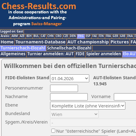
Logged on: Gast
Arabic
ARM
AZE
BIH
BUL
CAT
CHN
CRO
CZE
DEN
ENG
ESP
FAI
FIN
FRA
GER
GRE
INA
I
Home
Tournament-Database
AUT championship
Pictures
F
Turnierschach-Elozahl
Schnellschach-Elozahl
Allgemeines
Turnier anmelden: AUT
FIDE
Spieler anmelden
Elo AU
Willkommen bei den offiziellen Turnierscha
FIDE-Elolisten Stand
AUT-Elolisten Stand
13.945
Personennummer
Nachname
Vorname
Ebene
Bundesland
Spgem./Kreis/Verein
Nur "österreichische" Spieler (Land=A