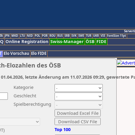
Servert
TA
JPN
MKD
LTU
NED
POL
POR
ROU
RUS
SRB
SVK
SWE
TUR
UKR
VIE
FontSize:11pt
AQ
Online Registration
Swiss-Manager
ÖSB
FIDE
T
Elo Vorschau
Elo FIDE
ch-Elozahlen des ÖSB
 01.04.2026, letzte Änderung am 11.07.2026 09:29, gewertete P
Kategorie
Geschlecht
Spielberechtigung
Top 100
UT)