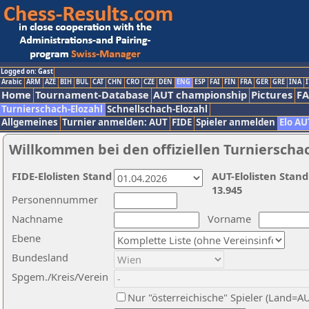
Logged on: Gast
Arabic
ARM
AZE
BIH
BUL
CAT
CHN
CRO
CZE
DEN
ENG
ESP
FAI
FIN
FRA
GER
GRE
INA
I
Home
Tournament-Database
AUT championship
Pictures
F
Turnierschach-Elozahl
Schnellschach-Elozahl
Allgemeines
Turnier anmelden: AUT
FIDE
Spieler anmelden
Elo AU
Willkommen bei den offiziellen Turnierscha
FIDE-Elolisten Stand
AUT-Elolisten Stand
13.945
Personennummer
Nachname
Vorname
Ebene
Bundesland
Spgem./Kreis/Verein
Nur "österreichische" Spieler (Land=A