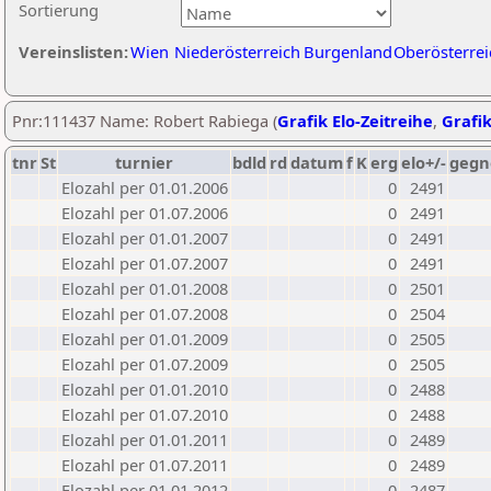
Sortierung
Vereinslisten:
Wien
Niederösterreich
Burgenland
Oberösterrei
Pnr:111437 Name: Robert Rabiega (
Grafik Elo-Zeitreihe
,
Grafik
tnr
St
turnier
bdld
rd
datum
f
K
erg
elo+/-
gegn
Elozahl per 01.01.2006
0
2491
Elozahl per 01.07.2006
0
2491
Elozahl per 01.01.2007
0
2491
Elozahl per 01.07.2007
0
2491
Elozahl per 01.01.2008
0
2501
Elozahl per 01.07.2008
0
2504
Elozahl per 01.01.2009
0
2505
Elozahl per 01.07.2009
0
2505
Elozahl per 01.01.2010
0
2488
Elozahl per 01.07.2010
0
2488
Elozahl per 01.01.2011
0
2489
Elozahl per 01.07.2011
0
2489
Elozahl per 01.01.2012
0
2487