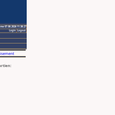
ime 07.08.2026 11:38:27
Login
Logout
artien: