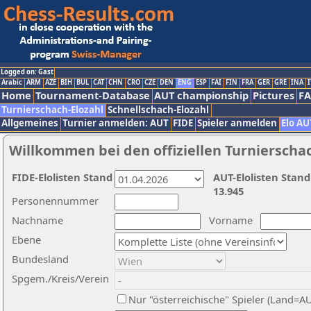
Logged on: Gast
Arabic
ARM
AZE
BIH
BUL
CAT
CHN
CRO
CZE
DEN
ENG
ESP
FAI
FIN
FRA
GER
GRE
INA
I
Home
Tournament-Database
AUT championship
Pictures
F
Turnierschach-Elozahl
Schnellschach-Elozahl
Allgemeines
Turnier anmelden: AUT
FIDE
Spieler anmelden
Elo AU
Willkommen bei den offiziellen Turnierscha
FIDE-Elolisten Stand
AUT-Elolisten Stand
13.945
Personennummer
Nachname
Vorname
Ebene
Bundesland
Spgem./Kreis/Verein
Nur "österreichische" Spieler (Land=A