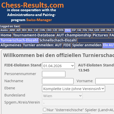
Logged on: Gast
Arabic
ARM
AZE
BIH
BUL
CAT
CHN
CRO
CZE
DEN
ENG
ESP
FAI
FIN
FRA
GER
GRE
INA
I
Home
Tournament-Database
AUT championship
Pictures
F
Turnierschach-Elozahl
Schnellschach-Elozahl
Allgemeines
Turnier anmelden: AUT
FIDE
Spieler anmelden
Elo AU
Willkommen bei den offiziellen Turnierscha
FIDE-Elolisten Stand
AUT-Elolisten Stand
13.945
Personennummer
Nachname
Vorname
Ebene
Bundesland
Spgem./Kreis/Verein
Nur "österreichische" Spieler (Land=A