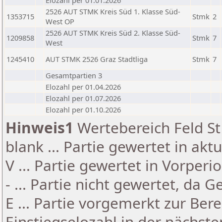
Elozahl per 01.01.2026
2526 AUT STMK Kreis Süd 1. Klasse Süd-
1353715
Stmk
2
West OP
2526 AUT STMK Kreis Süd 2. Klasse Süd-
1209858
Stmk
7
West
1245410
AUT STMK 2526 Graz Stadtliga
Stmk
7
Gesamtpartien 3
Elozahl per 01.04.2026
Elozahl per 01.07.2026
Elozahl per 01.10.2026
Hinweis1
Wertebereich Feld St 
blank ... Partie gewertet in akt
V ... Partie gewertet in Vorperi
- ... Partie nicht gewertet, da 
E ... Partie vorgemerkt zur Be
Einstiegselozahl in der nächst