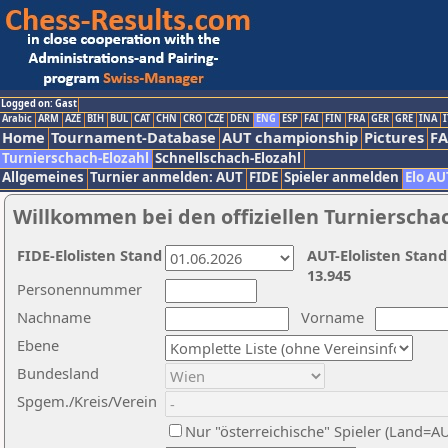
Logged on: Gast
Arabic
ARM
AZE
BIH
BUL
CAT
CHN
CRO
CZE
DEN
ENG
ESP
FAI
FIN
FRA
GER
GRE
INA
I
Home
Tournament-Database
AUT championship
Pictures
F
Turnierschach-Elozahl
Schnellschach-Elozahl
Allgemeines
Turnier anmelden: AUT
FIDE
Spieler anmelden
Elo AU
Willkommen bei den offiziellen Turnierscha
FIDE-Elolisten Stand
AUT-Elolisten Stand
13.945
Personennummer
Nachname
Vorname
Ebene
Bundesland
Spgem./Kreis/Verein
Nur "österreichische" Spieler (Land=A