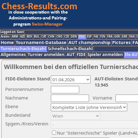
Logged on: Gast
Arabic
ARM
AZE
BIH
BUL
CAT
CHN
CRO
CZE
DEN
ENG
ESP
FAI
FIN
FRA
GER
GRE
INA
I
Home
Tournament-Database
AUT championship
Pictures
F
Turnierschach-Elozahl
Schnellschach-Elozahl
Allgemeines
Turnier anmelden: AUT
FIDE
Spieler anmelden
Elo AU
Willkommen bei den offiziellen Turnierscha
FIDE-Elolisten Stand
AUT-Elolisten Stand
13.945
Personennummer
Nachname
Vorname
Ebene
Bundesland
Spgem./Kreis/Verein
Nur "österreichische" Spieler (Land=A