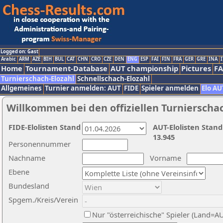
Logged on: Gast
Arabic
ARM
AZE
BIH
BUL
CAT
CHN
CRO
CZE
DEN
ENG
ESP
FAI
FIN
FRA
GER
GRE
INA
I
Home
Tournament-Database
AUT championship
Pictures
F
Turnierschach-Elozahl
Schnellschach-Elozahl
Allgemeines
Turnier anmelden: AUT
FIDE
Spieler anmelden
Elo AU
Willkommen bei den offiziellen Turnierscha
FIDE-Elolisten Stand
AUT-Elolisten Stand
13.945
Personennummer
Nachname
Vorname
Ebene
Bundesland
Spgem./Kreis/Verein
Nur "österreichische" Spieler (Land=A