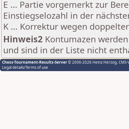
E ... Partie vorgemerkt zur Be
Einstiegselozahl in der nächst
K ... Korrektur wegen doppelt
Hinweis2
Kontumazen werden g
und sind in der Liste nicht enth
Chess-Tournament-Results-Server
© 2006-2026 Heinz Herzog
, CMS-
Legal details/Terms of use