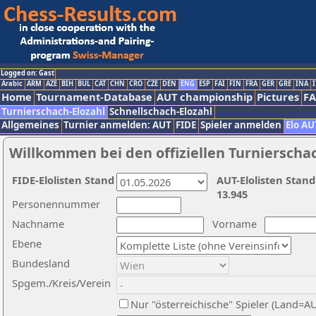
Logged on: Gast
Arabic
ARM
AZE
BIH
BUL
CAT
CHN
CRO
CZE
DEN
ENG
ESP
FAI
FIN
FRA
GER
GRE
INA
I
Home
Tournament-Database
AUT championship
Pictures
F
Turnierschach-Elozahl
Schnellschach-Elozahl
Allgemeines
Turnier anmelden: AUT
FIDE
Spieler anmelden
Elo AU
Willkommen bei den offiziellen Turnierscha
FIDE-Elolisten Stand
AUT-Elolisten Stand
13.945
Personennummer
Nachname
Vorname
Ebene
Bundesland
Spgem./Kreis/Verein
Nur "österreichische" Spieler (Land=A