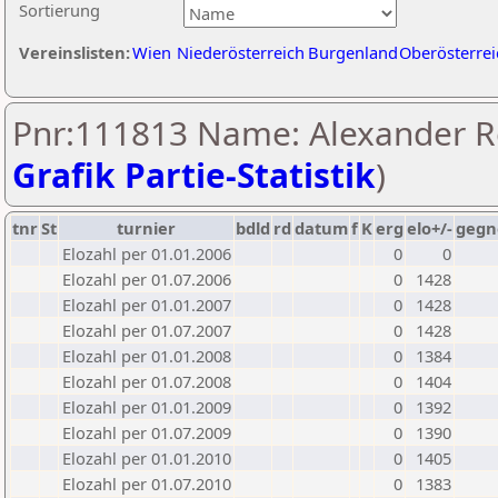
Sortierung
Vereinslisten:
Wien
Niederösterreich
Burgenland
Oberösterrei
Pnr:111813 Name: Alexander Re
Grafik Partie-Statistik
)
tnr
St
turnier
bdld
rd
datum
f
K
erg
elo+/-
gegn
Elozahl per 01.01.2006
0
0
Elozahl per 01.07.2006
0
1428
Elozahl per 01.01.2007
0
1428
Elozahl per 01.07.2007
0
1428
Elozahl per 01.01.2008
0
1384
Elozahl per 01.07.2008
0
1404
Elozahl per 01.01.2009
0
1392
Elozahl per 01.07.2009
0
1390
Elozahl per 01.01.2010
0
1405
Elozahl per 01.07.2010
0
1383