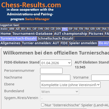
Logged on: Gast
Arabic
ARM
AZE
BIH
BUL
CAT
CHN
CRO
CZE
DEN
ENG
ESP
FAI
FIN
FRA
GER
GRE
INA
I
Home
Tournament-Database
AUT championship
Pictures
F
Turnierschach-Elozahl
Schnellschach-Elozahl
Allgemeines
Turnier anmelden: AUT
FIDE
Spieler anmelden
Elo AU
Willkommen bei den offiziellen Turnierscha
FIDE-Elolisten Stand
AUT-Elolisten Stand
13.945
Personennummer
Nachname
Vorname
Ebene
Bundesland
Spgem./Kreis/Verein
Nur "österreichische" Spieler (Land=A