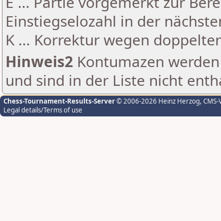
E ... Partie vorgemerkt zur Be
Einstiegselozahl in der nächst
K ... Korrektur wegen doppelt
Hinweis2
Kontumazen werden g
und sind in der Liste nicht enth
Chess-Tournament-Results-Server
© 2006-2026 Heinz Herzog
, CMS-
Legal details/Terms of use