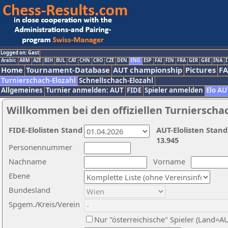
Logged on: Gast
Arabic
ARM
AZE
BIH
BUL
CAT
CHN
CRO
CZE
DEN
ENG
ESP
FAI
FIN
FRA
GER
GRE
INA
I
Home
Tournament-Database
AUT championship
Pictures
F
Turnierschach-Elozahl
Schnellschach-Elozahl
Allgemeines
Turnier anmelden: AUT
FIDE
Spieler anmelden
Elo AU
Willkommen bei den offiziellen Turnierscha
FIDE-Elolisten Stand
AUT-Elolisten Stand
13.945
Personennummer
Nachname
Vorname
Ebene
Bundesland
Spgem./Kreis/Verein
Nur "österreichische" Spieler (Land=A