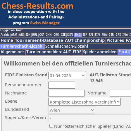
Logged on: Gast
Arabic
ARM
AZE
BIH
BUL
CAT
CHN
CRO
CZE
DEN
ENG
ESP
FAI
FIN
FRA
GER
GRE
INA
I
Home
Tournament-Database
AUT championship
Pictures
F
Turnierschach-Elozahl
Schnellschach-Elozahl
Allgemeines
Turnier anmelden: AUT
FIDE
Spieler anmelden
Elo AU
Willkommen bei den offiziellen Turnierscha
FIDE-Elolisten Stand
AUT-Elolisten Stand
13.945
Personennummer
Nachname
Vorname
Ebene
Bundesland
Spgem./Kreis/Verein
Nur "österreichische" Spieler (Land=A