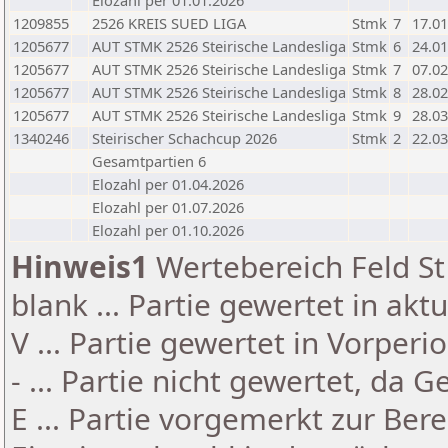
Elozahl per 01.01.2026
1209855
2526 KREIS SUED LIGA
Stmk
7
17.01
1205677
AUT STMK 2526 Steirische Landesliga
Stmk
6
24.01
1205677
AUT STMK 2526 Steirische Landesliga
Stmk
7
07.02
1205677
AUT STMK 2526 Steirische Landesliga
Stmk
8
28.02
1205677
AUT STMK 2526 Steirische Landesliga
Stmk
9
28.03
1340246
Steirischer Schachcup 2026
Stmk
2
22.03
Gesamtpartien 6
Elozahl per 01.04.2026
Elozahl per 01.07.2026
Elozahl per 01.10.2026
Hinweis1
Wertebereich Feld St 
blank ... Partie gewertet in akt
V ... Partie gewertet in Vorperi
- ... Partie nicht gewertet, da 
E ... Partie vorgemerkt zur Be