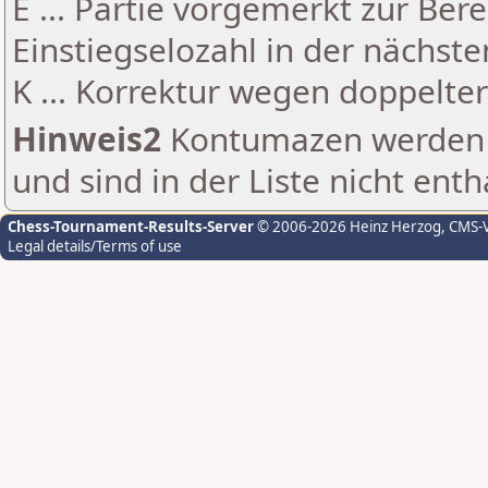
E ... Partie vorgemerkt zur Be
Einstiegselozahl in der nächst
K ... Korrektur wegen doppelt
Hinweis2
Kontumazen werden g
und sind in der Liste nicht enth
Chess-Tournament-Results-Server
© 2006-2026 Heinz Herzog
, CMS-
Legal details/Terms of use