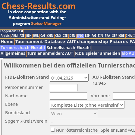
Logged on: Gast
Arabic
ARM
AZE
BIH
BUL
CAT
CHN
CRO
CZE
DEN
ENG
ESP
FAI
FIN
FRA
GER
GRE
INA
I
Home
Tournament-Database
AUT championship
Pictures
F
Turnierschach-Elozahl
Schnellschach-Elozahl
Allgemeines
Turnier anmelden: AUT
FIDE
Spieler anmelden
Elo AU
Willkommen bei den offiziellen Turnierscha
FIDE-Elolisten Stand
AUT-Elolisten Stand
13.945
Personennummer
Nachname
Vorname
Ebene
Bundesland
Spgem./Kreis/Verein
Nur "österreichische" Spieler (Land=A