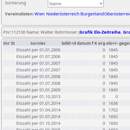
Sortierung
Vereinslisten:
Wien
Niederösterreich
Burgenland
Oberösterrei
Pnr:112130 Name: Walter Rohrmoser (
Grafik Elo-Zeitreihe
,
Gra
tnr
St
turnier
bdld
rd
datum
f
K
erg
elo+/-
gegn
Elozahl per 01.01.2006
0
1845
Elozahl per 01.07.2006
0
1845
Elozahl per 01.01.2007
0
1845
Elozahl per 01.07.2007
0
1845
Elozahl per 01.01.2008
0
1845
Elozahl per 01.07.2008
0
1845
Elozahl per 01.01.2009
0
1845
Elozahl per 01.10.2013
0
0
Elozahl per 01.01.2014
0
1636
Elozahl per 01.04.2014
0
1702
Elozahl per 01.07.2014
0
1692
Elozahl per 01.10.2014
0
1692
Elozahl per 01.01.2015
0
1692