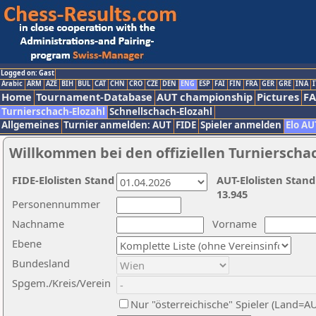
Logged on: Gast
Arabic
ARM
AZE
BIH
BUL
CAT
CHN
CRO
CZE
DEN
ENG
ESP
FAI
FIN
FRA
GER
GRE
INA
I
Home
Tournament-Database
AUT championship
Pictures
F
Turnierschach-Elozahl
Schnellschach-Elozahl
Allgemeines
Turnier anmelden: AUT
FIDE
Spieler anmelden
Elo AU
Willkommen bei den offiziellen Turnierscha
FIDE-Elolisten Stand
AUT-Elolisten Stand
13.945
Personennummer
Nachname
Vorname
Ebene
Bundesland
Spgem./Kreis/Verein
Nur "österreichische" Spieler (Land=A