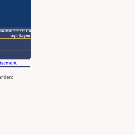
ime 08.08.2026 17:03:50
Login
Logout
artien: