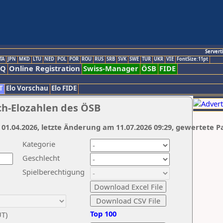
Servert
TA
JPN
MKD
LTU
NED
POL
POR
ROU
RUS
SRB
SVK
SWE
TUR
UKR
VIE
FontSize:11pt
AQ
Online Registration
Swiss-Manager
ÖSB
FIDE
T
Elo Vorschau
Elo FIDE
ch-Elozahlen des ÖSB
 01.04.2026, letzte Änderung am 11.07.2026 09:29, gewertete P
Kategorie
Geschlecht
Spielberechtigung
Top 100
UT)