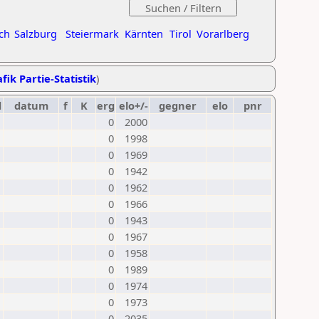
ch
Salzburg
Steiermark
Kärnten
Tirol
Vorarlberg
fik Partie-Statistik
)
d
datum
f
K
erg
elo+/-
gegner
elo
pnr
0
2000
0
1998
0
1969
0
1942
0
1962
0
1966
0
1943
0
1967
0
1958
0
1989
0
1974
0
1973
0
2035