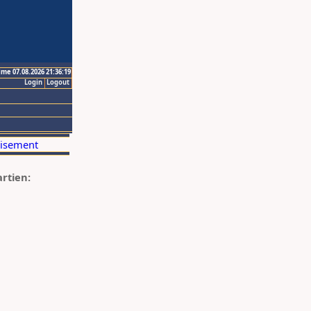
ime 07.08.2026 21:36:19
Login
Logout
artien: