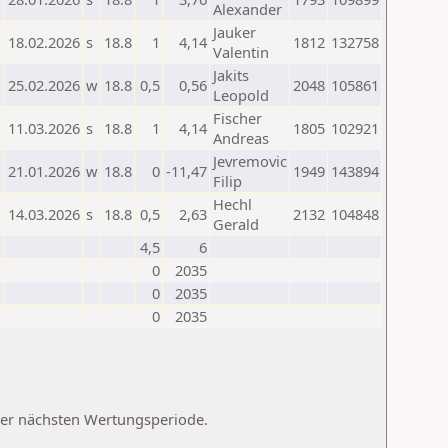
Alexander
Jauker
18.02.2026
s
18.8
1
4,14
1812
132758
Valentin
Jakits
25.02.2026
w
18.8
0,5
0,56
2048
105861
Leopold
Fischer
11.03.2026
s
18.8
1
4,14
1805
102921
Andreas
Jevremovic
21.01.2026
w
18.8
0
-11,47
1949
143894
Filip
Hechl
14.03.2026
s
18.8
0,5
2,63
2132
104848
Gerald
4,5
6
0
2035
0
2035
0
2035
 der nächsten Wertungsperiode.