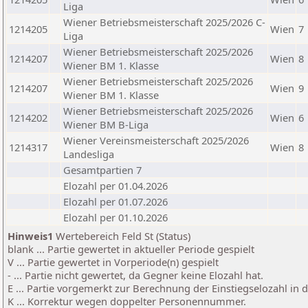
Liga
Wiener Betriebsmeisterschaft 2025/2026 C-
1214205
Wien
7
Liga
Wiener Betriebsmeisterschaft 2025/2026
1214207
Wien
8
Wiener BM 1. Klasse
Wiener Betriebsmeisterschaft 2025/2026
1214207
Wien
9
Wiener BM 1. Klasse
Wiener Betriebsmeisterschaft 2025/2026
1214202
Wien
6
Wiener BM B-Liga
Wiener Vereinsmeisterschaft 2025/2026
1214317
Wien
8
Landesliga
Gesamtpartien 7
Elozahl per 01.04.2026
Elozahl per 01.07.2026
Elozahl per 01.10.2026
Hinweis1
Wertebereich Feld St (Status)
blank ... Partie gewertet in aktueller Periode gespielt
V ... Partie gewertet in Vorperiode(n) gespielt
- ... Partie nicht gewertet, da Gegner keine Elozahl hat.
E ... Partie vorgemerkt zur Berechnung der Einstiegselozahl in
K ... Korrektur wegen doppelter Personennummer.