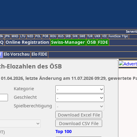
Servert
TA
JPN
MKD
LTU
NED
POL
POR
ROU
RUS
SRB
SVK
SWE
TUR
UKR
VIE
FontSize:11pt
AQ
Online Registration
Swiss-Manager
ÖSB
FIDE
T
Elo Vorschau
Elo FIDE
ch-Elozahlen des ÖSB
 01.04.2026, letzte Änderung am 11.07.2026 09:29, gewertete P
Kategorie
Geschlecht
Spielberechtigung
Top 100
UT)