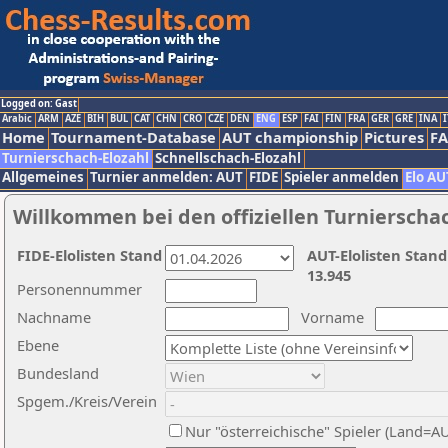
Logged on: Gast
Arabic
ARM
AZE
BIH
BUL
CAT
CHN
CRO
CZE
DEN
ENG
ESP
FAI
FIN
FRA
GER
GRE
INA
I
Home
Tournament-Database
AUT championship
Pictures
F
Turnierschach-Elozahl
Schnellschach-Elozahl
Allgemeines
Turnier anmelden: AUT
FIDE
Spieler anmelden
Elo AU
Willkommen bei den offiziellen Turnierscha
FIDE-Elolisten Stand
AUT-Elolisten Stand
13.945
Personennummer
Nachname
Vorname
Ebene
Bundesland
Spgem./Kreis/Verein
Nur "österreichische" Spieler (Land=A