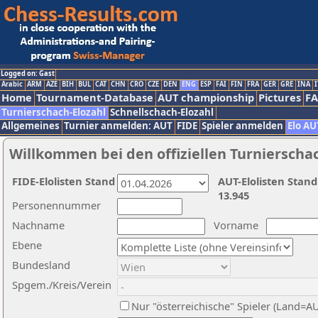
Logged on: Gast
Arabic
ARM
AZE
BIH
BUL
CAT
CHN
CRO
CZE
DEN
ENG
ESP
FAI
FIN
FRA
GER
GRE
INA
I
Home
Tournament-Database
AUT championship
Pictures
F
Turnierschach-Elozahl
Schnellschach-Elozahl
Allgemeines
Turnier anmelden: AUT
FIDE
Spieler anmelden
Elo AU
Willkommen bei den offiziellen Turnierscha
FIDE-Elolisten Stand
AUT-Elolisten Stand
13.945
Personennummer
Nachname
Vorname
Ebene
Bundesland
Spgem./Kreis/Verein
Nur "österreichische" Spieler (Land=A