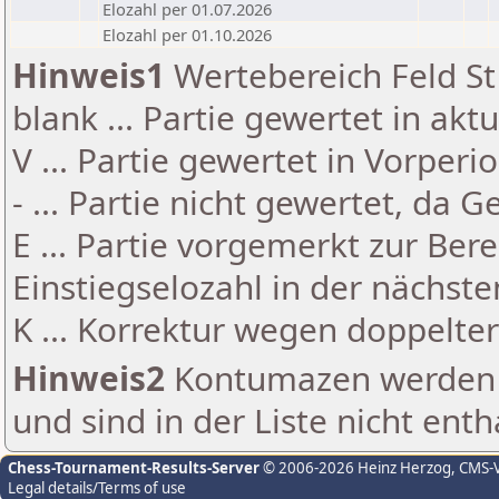
Elozahl per 01.07.2026
Elozahl per 01.10.2026
Hinweis1
Wertebereich Feld St 
blank ... Partie gewertet in akt
V ... Partie gewertet in Vorperi
- ... Partie nicht gewertet, da 
E ... Partie vorgemerkt zur Be
Einstiegselozahl in der nächst
K ... Korrektur wegen doppelt
Hinweis2
Kontumazen werden g
und sind in der Liste nicht enth
Chess-Tournament-Results-Server
© 2006-2026 Heinz Herzog
, CMS-
Legal details/Terms of use