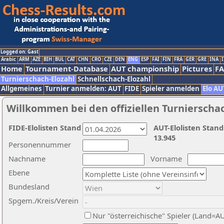
Logged on: Gast
Arabic
ARM
AZE
BIH
BUL
CAT
CHN
CRO
CZE
DEN
ENG
ESP
FAI
FIN
FRA
GER
GRE
INA
I
Home
Tournament-Database
AUT championship
Pictures
F
Turnierschach-Elozahl
Schnellschach-Elozahl
Allgemeines
Turnier anmelden: AUT
FIDE
Spieler anmelden
Elo AU
Willkommen bei den offiziellen Turnierscha
FIDE-Elolisten Stand
AUT-Elolisten Stand
13.945
Personennummer
Nachname
Vorname
Ebene
Bundesland
Spgem./Kreis/Verein
Nur "österreichische" Spieler (Land=A