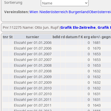
Sortierung
Vereinslisten:
Wien
Niederösterreich
Burgenland
Oberösterrei
Pnr:112275 Name: Otto Jun. Rupf (
Grafik Elo-Zeitreihe
,
Grafik 
tnr
St
turnier
bdld
rd
datum
f
K
erg
elo+/-
gegn
Elozahl per 01.01.2006
0
1681
Elozahl per 01.07.2006
0
1670
Elozahl per 01.01.2007
0
1653
Elozahl per 01.07.2007
0
1653
Elozahl per 01.01.2008
0
1653
Elozahl per 01.07.2008
0
1632
Elozahl per 01.01.2009
0
1632
Elozahl per 01.07.2009
0
1632
Elozahl per 01.01.2010
0
1632
Elozahl per 01.07.2010
0
1631
Elozahl per 01.01.2011
0
1631
Elozahl per 01.07.2011
0
1643
Elozahl per 01.01.2012
0
1666