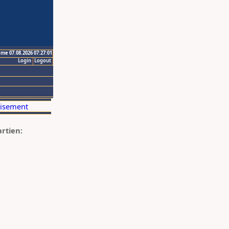
ime 07.08.2026 07:27:01
Login
Logout
artien: