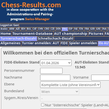
Logged on: Gast
Arabic
ARM
AZE
BIH
BUL
CAT
CHN
CRO
CZE
DEN
ENG
ESP
FAI
FIN
FRA
GER
GRE
INA
I
Home
Tournament-Database
AUT championship
Pictures
F
Turnierschach-Elozahl
Schnellschach-Elozahl
Allgemeines
Turnier anmelden: AUT
FIDE
Spieler anmelden
Elo AU
Willkommen bei den offiziellen Turnierscha
FIDE-Elolisten Stand
AUT-Elolisten Stand
13.945
Personennummer
Nachname
Vorname
Ebene
Bundesland
Spgem./Kreis/Verein
Nur "österreichische" Spieler (Land=A