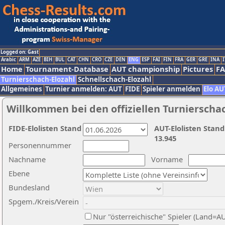
Logged on: Gast
Arabic
ARM
AZE
BIH
BUL
CAT
CHN
CRO
CZE
DEN
ENG
ESP
FAI
FIN
FRA
GER
GRE
INA
I
Home
Tournament-Database
AUT championship
Pictures
F
Turnierschach-Elozahl
Schnellschach-Elozahl
Allgemeines
Turnier anmelden: AUT
FIDE
Spieler anmelden
Elo AU
Willkommen bei den offiziellen Turnierscha
FIDE-Elolisten Stand
AUT-Elolisten Stand
13.945
Personennummer
Nachname
Vorname
Ebene
Bundesland
Spgem./Kreis/Verein
Nur "österreichische" Spieler (Land=A