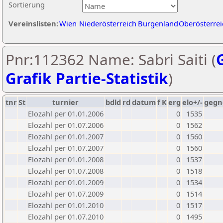
Sortierung
Vereinslisten:
Wien
Niederösterreich
Burgenland
Oberösterrei
Pnr:112362 Name: Sabri Saiti (
Grafik Partie-Statistik
)
tnr
St
turnier
bdld
rd
datum
f
K
erg
elo+/-
gegn
Elozahl per 01.01.2006
0
1535
Elozahl per 01.07.2006
0
1562
Elozahl per 01.01.2007
0
1560
Elozahl per 01.07.2007
0
1560
Elozahl per 01.01.2008
0
1537
Elozahl per 01.07.2008
0
1518
Elozahl per 01.01.2009
0
1534
Elozahl per 01.07.2009
0
1514
Elozahl per 01.01.2010
0
1517
Elozahl per 01.07.2010
0
1495