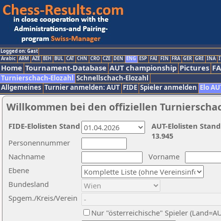
Logged on: Gast
Arabic
ARM
AZE
BIH
BUL
CAT
CHN
CRO
CZE
DEN
ENG
ESP
FAI
FIN
FRA
GER
GRE
INA
I
Home
Tournament-Database
AUT championship
Pictures
F
Turnierschach-Elozahl
Schnellschach-Elozahl
Allgemeines
Turnier anmelden: AUT
FIDE
Spieler anmelden
Elo AU
Willkommen bei den offiziellen Turnierscha
FIDE-Elolisten Stand
AUT-Elolisten Stand
13.945
Personennummer
Nachname
Vorname
Ebene
Bundesland
Spgem./Kreis/Verein
Nur "österreichische" Spieler (Land=A