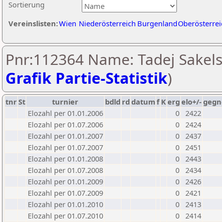
Sortierung
Vereinslisten:
Wien
Niederösterreich
Burgenland
Oberösterrei
Pnr:112364 Name: Tadej Sakels
Grafik Partie-Statistik
)
tnr
St
turnier
bdld
rd
datum
f
K
erg
elo+/-
gegn
Elozahl per 01.01.2006
0
2422
Elozahl per 01.07.2006
0
2424
Elozahl per 01.01.2007
0
2437
Elozahl per 01.07.2007
0
2451
Elozahl per 01.01.2008
0
2443
Elozahl per 01.07.2008
0
2434
Elozahl per 01.01.2009
0
2426
Elozahl per 01.07.2009
0
2421
Elozahl per 01.01.2010
0
2413
Elozahl per 01.07.2010
0
2414