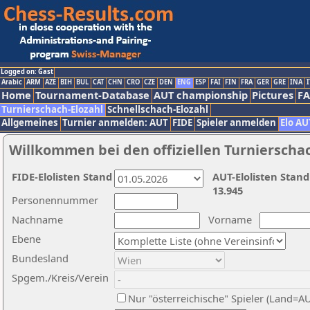
Logged on: Gast
Arabic
ARM
AZE
BIH
BUL
CAT
CHN
CRO
CZE
DEN
ENG
ESP
FAI
FIN
FRA
GER
GRE
INA
I
Home
Tournament-Database
AUT championship
Pictures
F
Turnierschach-Elozahl
Schnellschach-Elozahl
Allgemeines
Turnier anmelden: AUT
FIDE
Spieler anmelden
Elo AU
Willkommen bei den offiziellen Turnierscha
FIDE-Elolisten Stand
AUT-Elolisten Stand
13.945
Personennummer
Nachname
Vorname
Ebene
Bundesland
Spgem./Kreis/Verein
Nur "österreichische" Spieler (Land=A