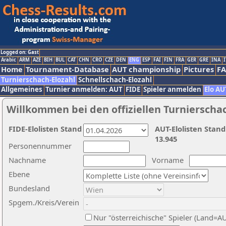
Logged on: Gast
Arabic
ARM
AZE
BIH
BUL
CAT
CHN
CRO
CZE
DEN
ENG
ESP
FAI
FIN
FRA
GER
GRE
INA
I
Home
Tournament-Database
AUT championship
Pictures
F
Turnierschach-Elozahl
Schnellschach-Elozahl
Allgemeines
Turnier anmelden: AUT
FIDE
Spieler anmelden
Elo AU
Willkommen bei den offiziellen Turnierscha
FIDE-Elolisten Stand
AUT-Elolisten Stand
13.945
Personennummer
Nachname
Vorname
Ebene
Bundesland
Spgem./Kreis/Verein
Nur "österreichische" Spieler (Land=A