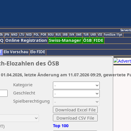
Servert
TA
JPN
MKD
LTU
NED
POL
POR
ROU
RUS
SRB
SVK
SWE
TUR
UKR
VIE
FontSize:11pt
AQ
Online Registration
Swiss-Manager
ÖSB
FIDE
T
Elo Vorschau
Elo FIDE
ch-Elozahlen des ÖSB
 01.04.2026, letzte Änderung am 11.07.2026 09:29, gewertete P
Kategorie
Geschlecht
Spielberechtigung
Top 100
UT)