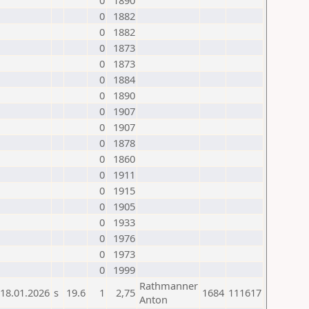
0
1890
0
1882
0
1882
0
1873
0
1873
0
1884
0
1890
0
1907
0
1907
0
1878
0
1860
0
1911
0
1915
0
1905
0
1933
0
1976
0
1973
0
1999
Rathmanner
18.01.2026
s
19.6
1
2,75
1684
111617
Anton