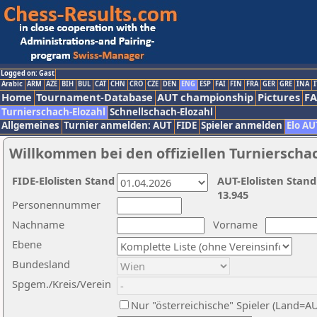
Logged on: Gast
Arabic
ARM
AZE
BIH
BUL
CAT
CHN
CRO
CZE
DEN
ENG
ESP
FAI
FIN
FRA
GER
GRE
INA
I
Home
Tournament-Database
AUT championship
Pictures
F
Turnierschach-Elozahl
Schnellschach-Elozahl
Allgemeines
Turnier anmelden: AUT
FIDE
Spieler anmelden
Elo AU
Willkommen bei den offiziellen Turnierscha
FIDE-Elolisten Stand
AUT-Elolisten Stand
13.945
Personennummer
Nachname
Vorname
Ebene
Bundesland
Spgem./Kreis/Verein
Nur "österreichische" Spieler (Land=A