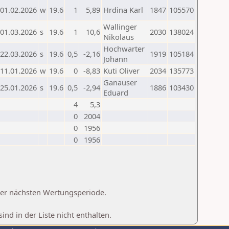
01.02.2026
w
19.6
1
5,89
Hrdina Karl
1847
105570
Wallinger
01.03.2026
s
19.6
1
10,6
2030
138024
Nikolaus
Hochwarter
22.03.2026
s
19.6
0,5
-2,16
1919
105184
Johann
11.01.2026
w
19.6
0
-8,83
Kuti Oliver
2034
135773
Ganauser
25.01.2026
s
19.6
0,5
-2,94
1886
103430
Eduard
4
5,3
0
2004
0
1956
0
1956
 der nächsten Wertungsperiode.
d in der Liste nicht enthalten.