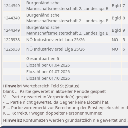
Burgenländische
1244349
Bgld
7
Mannschaftsmeisterschaft 2. Landesliga B
Burgenländische
1244349
Bgld
8
Mannschaftsmeisterschaft 2. Landesliga B
Burgenländische
1244349
Bgld
9
Mannschaftsmeisterschaft 2. Landesliga B
1225938
NÖ Industrieviertel Liga 25/26
NÖ
5
1225938
NÖ Industrieviertel Liga 25/26
NÖ
6
Gesamtpartien 6
Elozahl per 01.04.2026
Elozahl per 01.07.2026
Elozahl per 01.10.2026
Hinweis1
Wertebereich Feld St (Status)
blank ... Partie gewertet in aktueller Periode gespielt
V ... Partie gewertet in Vorperiode(n) gespielt
- ... Partie nicht gewertet, da Gegner keine Elozahl hat.
E ... Partie vorgemerkt zur Berechnung der Einstiegselozahl in
K ... Korrektur wegen doppelter Personennummer.
Hinweis2
Kontumazen werden grundsätzlich nie gewertet und sin