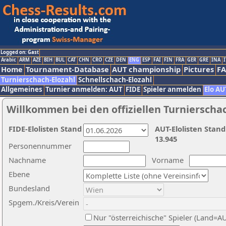
Logged on: Gast
Arabic
ARM
AZE
BIH
BUL
CAT
CHN
CRO
CZE
DEN
ENG
ESP
FAI
FIN
FRA
GER
GRE
INA
I
Home
Tournament-Database
AUT championship
Pictures
F
Turnierschach-Elozahl
Schnellschach-Elozahl
Allgemeines
Turnier anmelden: AUT
FIDE
Spieler anmelden
Elo AU
Willkommen bei den offiziellen Turnierscha
FIDE-Elolisten Stand
AUT-Elolisten Stand
13.945
Personennummer
Nachname
Vorname
Ebene
Bundesland
Spgem./Kreis/Verein
Nur "österreichische" Spieler (Land=A