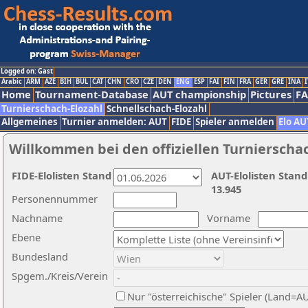
Logged on: Gast
Arabic
ARM
AZE
BIH
BUL
CAT
CHN
CRO
CZE
DEN
ENG
ESP
FAI
FIN
FRA
GER
GRE
INA
I
Home
Tournament-Database
AUT championship
Pictures
F
Turnierschach-Elozahl
Schnellschach-Elozahl
Allgemeines
Turnier anmelden: AUT
FIDE
Spieler anmelden
Elo AU
Willkommen bei den offiziellen Turnierscha
FIDE-Elolisten Stand
AUT-Elolisten Stand
13.945
Personennummer
Nachname
Vorname
Ebene
Bundesland
Spgem./Kreis/Verein
Nur "österreichische" Spieler (Land=A