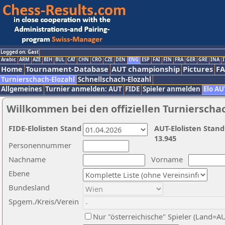
Logged on: Gast
Arabic
ARM
AZE
BIH
BUL
CAT
CHN
CRO
CZE
DEN
ENG
ESP
FAI
FIN
FRA
GER
GRE
INA
I
Home
Tournament-Database
AUT championship
Pictures
F
Turnierschach-Elozahl
Schnellschach-Elozahl
Allgemeines
Turnier anmelden: AUT
FIDE
Spieler anmelden
Elo AU
Willkommen bei den offiziellen Turnierscha
FIDE-Elolisten Stand
AUT-Elolisten Stand
13.945
Personennummer
Nachname
Vorname
Ebene
Bundesland
Spgem./Kreis/Verein
Nur "österreichische" Spieler (Land=A