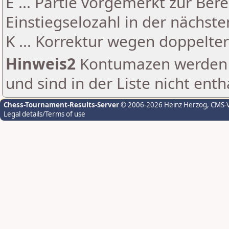
E ... Partie vorgemerkt zur Be
Einstiegselozahl in der nächst
K ... Korrektur wegen doppelt
Hinweis2
Kontumazen werden g
und sind in der Liste nicht enth
Chess-Tournament-Results-Server
© 2006-2026 Heinz Herzog
, CMS-
Legal details/Terms of use