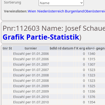
Sortierung
Vereinslisten:
Wien
Niederösterreich
Burgenland
Oberösterrei
Pnr:112603 Name: Josef Schaue
Grafik Partie-Statistik
)
tnr
St
turnier
bdld
rd
datum
f
K
erg
elo+/-
gegn
Elozahl per 01.01.2006
0
1340
Elozahl per 01.07.2006
0
1315
Elozahl per 01.01.2007
0
1307
Elozahl per 01.07.2007
0
1323
Elozahl per 01.01.2008
0
1323
Elozahl per 01.07.2008
0
1323
Elozahl per 01.01.2009
0
1325
Elozahl per 01.07.2009
0
1336
Elozahl per 01.01.2010
0
1376
Elozahl per 01.07.2010
0
1354