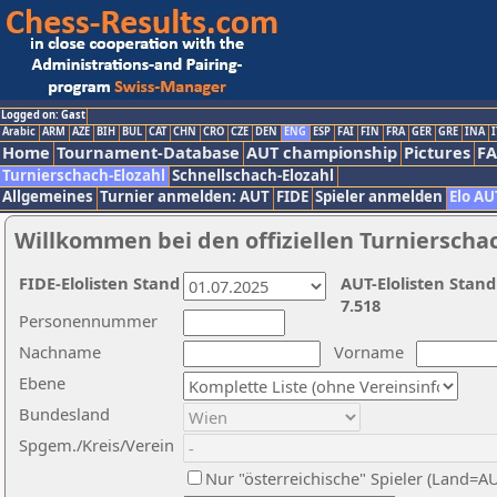
Logged on: Gast
Arabic
ARM
AZE
BIH
BUL
CAT
CHN
CRO
CZE
DEN
ENG
ESP
FAI
FIN
FRA
GER
GRE
INA
I
Home
Tournament-Database
AUT championship
Pictures
F
Turnierschach-Elozahl
Schnellschach-Elozahl
Allgemeines
Turnier anmelden: AUT
FIDE
Spieler anmelden
Elo AU
Willkommen bei den offiziellen Turnierscha
FIDE-Elolisten Stand
AUT-Elolisten Stand
7.518
Personennummer
Nachname
Vorname
Ebene
Bundesland
Spgem./Kreis/Verein
Nur "österreichische" Spieler (Land=A