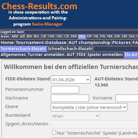
Logged on: Gast
Arabic
ARM
AZE
BIH
BUL
CAT
CHN
CRO
CZE
DEN
ENG
ESP
FAI
FIN
FRA
GER
GRE
INA
I
Home
Tournament-Database
AUT championship
Pictures
F
Turnierschach-Elozahl
Schnellschach-Elozahl
Allgemeines
Turnier anmelden: AUT
FIDE
Spieler anmelden
Elo AU
Willkommen bei den offiziellen Turnierscha
FIDE-Elolisten Stand
AUT-Elolisten Stand
13.945
Personennummer
Nachname
Vorname
Ebene
Bundesland
Spgem./Kreis/Verein
Nur "österreichische" Spieler (Land=A