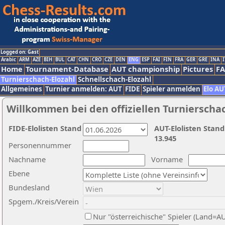
Logged on: Gast
Arabic
ARM
AZE
BIH
BUL
CAT
CHN
CRO
CZE
DEN
ENG
ESP
FAI
FIN
FRA
GER
GRE
INA
I
Home
Tournament-Database
AUT championship
Pictures
F
Turnierschach-Elozahl
Schnellschach-Elozahl
Allgemeines
Turnier anmelden: AUT
FIDE
Spieler anmelden
Elo AU
Willkommen bei den offiziellen Turnierscha
FIDE-Elolisten Stand
AUT-Elolisten Stand
13.945
Personennummer
Nachname
Vorname
Ebene
Bundesland
Spgem./Kreis/Verein
Nur "österreichische" Spieler (Land=A