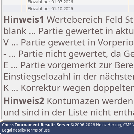
Elozahl per 01.07.2026
Elozahl per 01.10.2026
Hinweis1
Wertebereich Feld St 
blank ... Partie gewertet in akt
V ... Partie gewertet in Vorperi
- ... Partie nicht gewertet, da 
E ... Partie vorgemerkt zur Be
Einstiegselozahl in der nächst
K ... Korrektur wegen doppelt
Hinweis2
Kontumazen werden g
und sind in der Liste nicht enth
Chess-Tournament-Results-Server
© 2006-2026 Heinz Herzog
, CMS-
Legal details/Terms of use