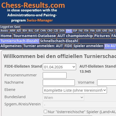
Logged on: Gast
Arabic
ARM
AZE
BIH
BUL
CAT
CHN
CRO
CZE
DEN
ENG
ESP
FAI
FIN
FRA
GER
GRE
INA
I
Home
Tournament-Database
AUT championship
Pictures
F
Turnierschach-Elozahl
Schnellschach-Elozahl
Allgemeines
Turnier anmelden: AUT
FIDE
Spieler anmelden
Elo AU
Willkommen bei den offiziellen Turnierscha
FIDE-Elolisten Stand
AUT-Elolisten Stand
13.945
Personennummer
Nachname
Vorname
Ebene
Bundesland
Spgem./Kreis/Verein
Nur "österreichische" Spieler (Land=A