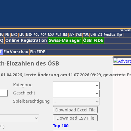
Servert
TA
JPN
MKD
LTU
NED
POL
POR
ROU
RUS
SRB
SVK
SWE
TUR
UKR
VIE
FontSize:11pt
AQ
Online Registration
Swiss-Manager
ÖSB
FIDE
T
Elo Vorschau
Elo FIDE
ch-Elozahlen des ÖSB
 01.04.2026, letzte Änderung am 11.07.2026 09:29, gewertete P
Kategorie
Geschlecht
Spielberechtigung
Top 100
UT)