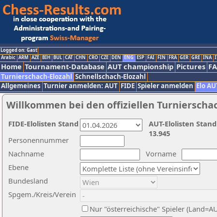
Logged on: Gast
Arabic
ARM
AZE
BIH
BUL
CAT
CHN
CRO
CZE
DEN
ENG
ESP
FAI
FIN
FRA
GER
GRE
INA
I
Home
Tournament-Database
AUT championship
Pictures
F
Turnierschach-Elozahl
Schnellschach-Elozahl
Allgemeines
Turnier anmelden: AUT
FIDE
Spieler anmelden
Elo AU
Willkommen bei den offiziellen Turnierscha
FIDE-Elolisten Stand
AUT-Elolisten Stand
13.945
Personennummer
Nachname
Vorname
Ebene
Bundesland
Spgem./Kreis/Verein
Nur "österreichische" Spieler (Land=A