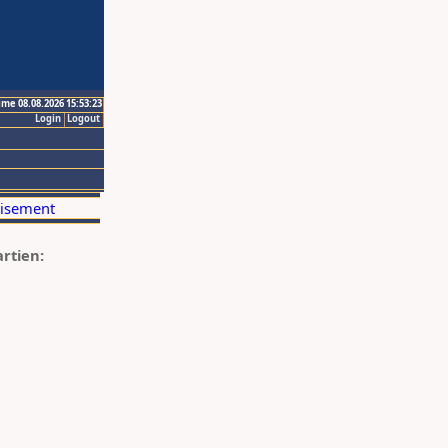
ime 08.08.2026 15:53:23
Login
Logout
artien: