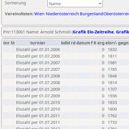
Sortierung
Vereinslisten:
Wien
Niederösterreich
Burgenland
Oberösterrei
Pnr:113001 Name: Arnold Schmoll (
Grafik Elo-Zeitreihe
,
Grafik
tnr
St
turnier
bdld
rd
datum
f
K
erg
elo+/-
gegn
Elozahl per 01.01.2006
0
1832
Elozahl per 01.07.2006
0
1811
Elozahl per 01.01.2007
0
1981
Elozahl per 01.07.2007
0
1785
Elozahl per 01.01.2008
0
1846
Elozahl per 01.07.2008
0
1814
Elozahl per 01.01.2009
0
1707
Elozahl per 01.07.2009
0
1936
Elozahl per 01.01.2010
0
1833
Elozahl per 01.07.2010
0
1800
Elozahl per 01.01.2011
0
1762
Elozahl per 01.07.2011
0
1733
Elozahl per 01.01.2012
0
1761