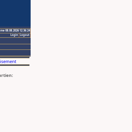
ime 08.08.2026 12:36:24
Login
Logout
artien: