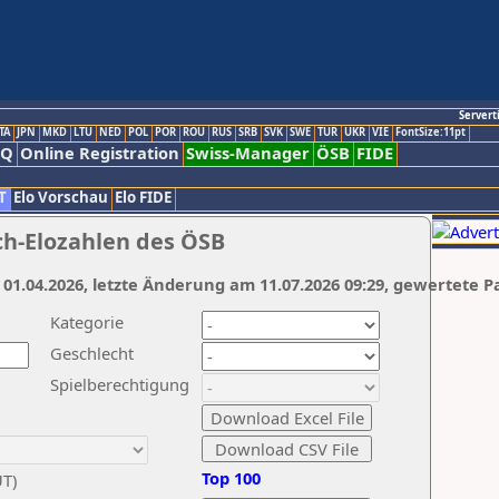
Servert
TA
JPN
MKD
LTU
NED
POL
POR
ROU
RUS
SRB
SVK
SWE
TUR
UKR
VIE
FontSize:11pt
AQ
Online Registration
Swiss-Manager
ÖSB
FIDE
T
Elo Vorschau
Elo FIDE
ch-Elozahlen des ÖSB
 01.04.2026, letzte Änderung am 11.07.2026 09:29, gewertete P
Kategorie
Geschlecht
Spielberechtigung
Top 100
UT)