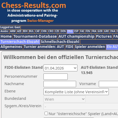
Logged on: Gast
Arabic
ARM
AZE
BIH
BUL
CAT
CHN
CRO
CZE
DEN
ENG
ESP
FAI
FIN
FRA
GER
GRE
INA
I
Home
Tournament-Database
AUT championship
Pictures
F
Turnierschach-Elozahl
Schnellschach-Elozahl
Allgemeines
Turnier anmelden: AUT
FIDE
Spieler anmelden
Elo AU
Willkommen bei den offiziellen Turnierscha
FIDE-Elolisten Stand
AUT-Elolisten Stand
13.945
Personennummer
Nachname
Vorname
Ebene
Bundesland
Spgem./Kreis/Verein
Nur "österreichische" Spieler (Land=A