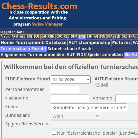
Logged on: Gast
Arabic
ARM
AZE
BIH
BUL
CAT
CHN
CRO
CZE
DEN
ENG
ESP
FAI
FIN
FRA
GER
GRE
INA
I
Home
Tournament-Database
AUT championship
Pictures
F
Turnierschach-Elozahl
Schnellschach-Elozahl
Allgemeines
Turnier anmelden: AUT
FIDE
Spieler anmelden
Elo AU
Willkommen bei den offiziellen Turnierscha
FIDE-Elolisten Stand
AUT-Elolisten Stand
13.945
Personennummer
Nachname
Vorname
Ebene
Bundesland
Spgem./Kreis/Verein
Nur "österreichische" Spieler (Land=A