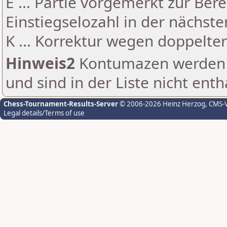
E ... Partie vorgemerkt zur Be
Einstiegselozahl in der nächst
K ... Korrektur wegen doppelt
Hinweis2
Kontumazen werden g
und sind in der Liste nicht enth
Chess-Tournament-Results-Server
© 2006-2026 Heinz Herzog
, CMS-
Legal details/Terms of use