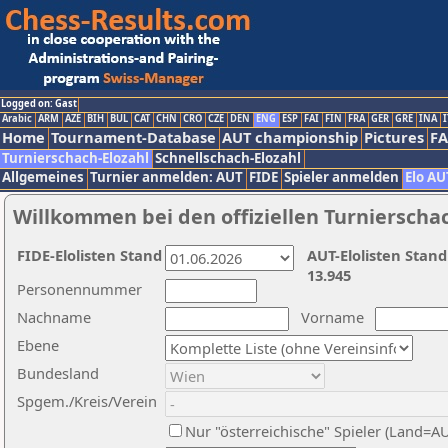
Logged on: Gast
Arabic
ARM
AZE
BIH
BUL
CAT
CHN
CRO
CZE
DEN
ENG
ESP
FAI
FIN
FRA
GER
GRE
INA
I
Home
Tournament-Database
AUT championship
Pictures
F
Turnierschach-Elozahl
Schnellschach-Elozahl
Allgemeines
Turnier anmelden: AUT
FIDE
Spieler anmelden
Elo AU
Willkommen bei den offiziellen Turnierscha
FIDE-Elolisten Stand
AUT-Elolisten Stand
13.945
Personennummer
Nachname
Vorname
Ebene
Bundesland
Spgem./Kreis/Verein
Nur "österreichische" Spieler (Land=A