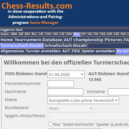
Logged on: Gast
Arabic
ARM
AZE
BIH
BUL
CAT
CHN
CRO
CZE
DEN
ENG
ESP
FAI
FIN
FRA
GER
GRE
INA
I
Home
Tournament-Database
AUT championship
Pictures
F
Turnierschach-Elozahl
Schnellschach-Elozahl
Allgemeines
Turnier anmelden: AUT
FIDE
Spieler anmelden
Elo AU
Willkommen bei den offiziellen Turnierscha
FIDE-Elolisten Stand
AUT-Elolisten Stand
13.945
Personennummer
Nachname
Vorname
Ebene
Bundesland
Spgem./Kreis/Verein
Nur "österreichische" Spieler (Land=A