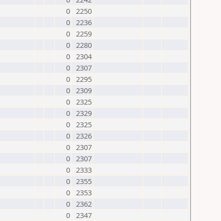
0
2250
0
2236
0
2259
0
2280
0
2304
0
2307
0
2295
0
2309
0
2325
0
2329
0
2325
0
2326
0
2307
0
2307
0
2333
0
2355
0
2353
0
2362
0
2347