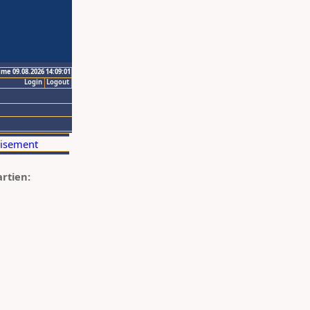
ime 09.08.2026 14:09:01
Login
Logout
artien: