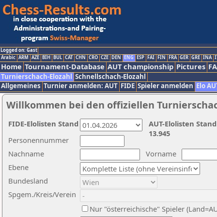
Logged on: Gast
Arabic
ARM
AZE
BIH
BUL
CAT
CHN
CRO
CZE
DEN
ENG
ESP
FAI
FIN
FRA
GER
GRE
INA
I
Home
Tournament-Database
AUT championship
Pictures
F
Turnierschach-Elozahl
Schnellschach-Elozahl
Allgemeines
Turnier anmelden: AUT
FIDE
Spieler anmelden
Elo AU
Willkommen bei den offiziellen Turnierscha
FIDE-Elolisten Stand
AUT-Elolisten Stand
13.945
Personennummer
Nachname
Vorname
Ebene
Bundesland
Spgem./Kreis/Verein
Nur "österreichische" Spieler (Land=A