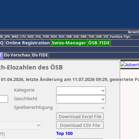
Servert
TA
JPN
MKD
LTU
NED
POL
POR
ROU
RUS
SRB
SVK
SWE
TUR
UKR
VIE
FontSize:11pt
AQ
Online Registration
Swiss-Manager
ÖSB
FIDE
T
Elo Vorschau
Elo FIDE
ch-Elozahlen des ÖSB
 01.04.2026, letzte Änderung am 11.07.2026 09:29, gewertete P
Kategorie
Geschlecht
Spielberechtigung
Top 100
UT)