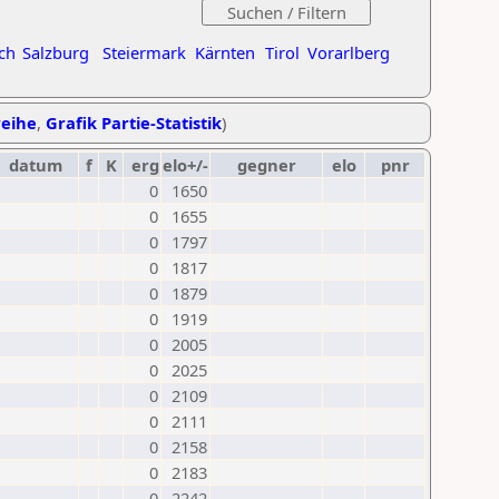
ch
Salzburg
Steiermark
Kärnten
Tirol
Vorarlberg
reihe
,
Grafik Partie-Statistik
)
datum
f
K
erg
elo+/-
gegner
elo
pnr
0
1650
0
1655
0
1797
0
1817
0
1879
0
1919
0
2005
0
2025
0
2109
0
2111
0
2158
0
2183
0
2242