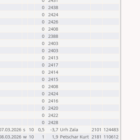
0
2431
0
2438
0
2424
0
2426
0
2408
0
2388
0
2403
0
2403
0
2413
0
2417
0
2414
0
2415
0
2408
0
2424
0
2416
0
2420
0
2422
0
2428
07.03.2026
s
10
0,5
-3,7
Urh Zala
2101
124483
08.03.2026
w
10
1
1,9
Petschar Kurt
2181
110612