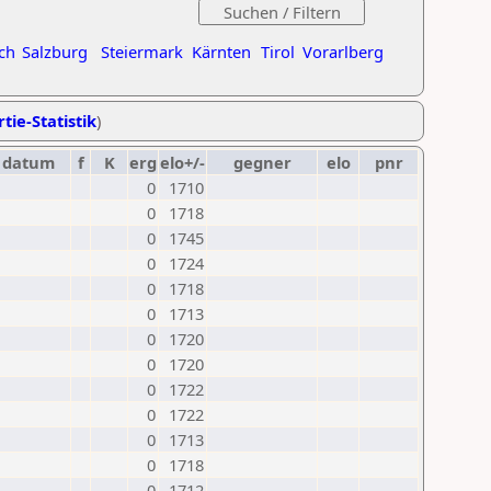
ch
Salzburg
Steiermark
Kärnten
Tirol
Vorarlberg
tie-Statistik
)
datum
f
K
erg
elo+/-
gegner
elo
pnr
0
1710
0
1718
0
1745
0
1724
0
1718
0
1713
0
1720
0
1720
0
1722
0
1722
0
1713
0
1718
0
1712