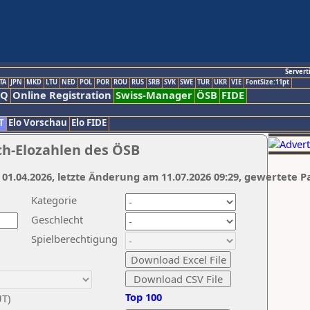
Servert
TA
JPN
MKD
LTU
NED
POL
POR
ROU
RUS
SRB
SVK
SWE
TUR
UKR
VIE
FontSize:11pt
AQ
Online Registration
Swiss-Manager
ÖSB
FIDE
T
Elo Vorschau
Elo FIDE
ch-Elozahlen des ÖSB
 01.04.2026, letzte Änderung am 11.07.2026 09:29, gewertete P
Kategorie
Geschlecht
Spielberechtigung
Top 100
UT)