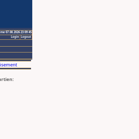
ime 07.08.2026 23:09:45
Login
Logout
artien: