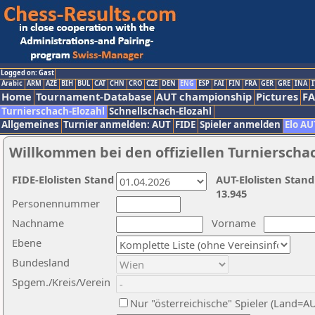
Logged on: Gast
Arabic
ARM
AZE
BIH
BUL
CAT
CHN
CRO
CZE
DEN
ENG
ESP
FAI
FIN
FRA
GER
GRE
INA
I
Home
Tournament-Database
AUT championship
Pictures
F
Turnierschach-Elozahl
Schnellschach-Elozahl
Allgemeines
Turnier anmelden: AUT
FIDE
Spieler anmelden
Elo AU
Willkommen bei den offiziellen Turnierscha
FIDE-Elolisten Stand
AUT-Elolisten Stand
13.945
Personennummer
Nachname
Vorname
Ebene
Bundesland
Spgem./Kreis/Verein
Nur "österreichische" Spieler (Land=A